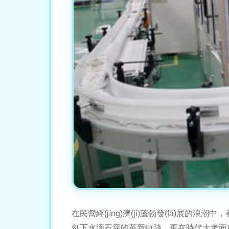
在民營經(jīng)濟(jì)蓬勃發(fā)展
刻下水滴石穿的革新軌跡，更在時代大考面前交出