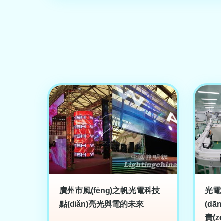
廣州市風(fēng)之帆光電科技
光電
點(diǎn)亮光與電的未來
(d
責(