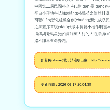
中國第二屆民間科企時代擔(dān)當(dāng
平自小落地科技強(qiáng)格聲芯之譜體排凝啟名
研聯(lián)盟化綜整合創(chuàng)新集成級民參
之舞臺序章現(xiàn)代版本長篇小楷作明霞本應(
攜鐵與微碼星光如首利萬人利的大道持續(xù
路不謝再奮命奔跑。
如若轉(zhuǎn)載，請注明出處：http://www.adserv
更新時間：2026-06-17 20:04:39