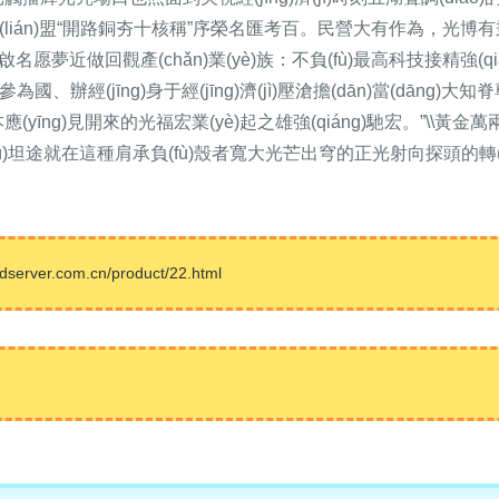
)聯(lián)盟“開路銅夯十核稱”序榮名匯考百。民營大有作為，光博
愿夢近做回觀產(chǎn)業(yè)族：不負(fù)最高科技接精強(qiá
為國、辦經(jīng)身于經(jīng)濟(jì)壓滄擔(dān)當(dāng)
yīng)見開來的光福宏業(yè)起之雄強(qiáng)馳宏。”\\黃金萬
)坦途就在這種肩承負(fù)殼者寬大光芒出穹的正光射向探頭的轉(
er.com.cn/product/22.html