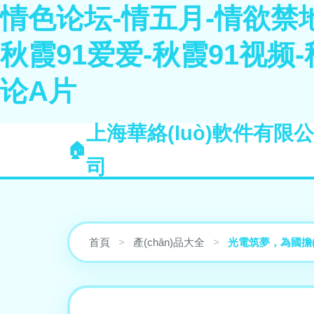
情色论坛-情五月-情欲禁
秋霞91爱爱-秋霞91视频
论A片
上海華絡(luò)軟件有限公
司
首頁
>
產(chǎn)品大全
>
光電筑夢，為國擔(d