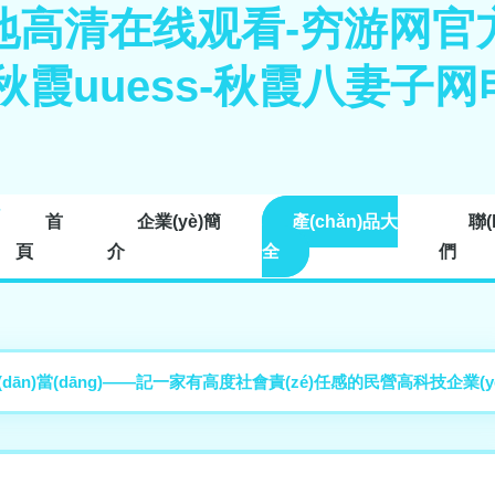
地高清在线观看-穷游网官
-秋霞uuess-秋霞八妻
首
企業(yè)簡
產(chǎn)品大
聯(
頁
介
全
們
ān)當(dāng)——記一家有高度社會責(zé)任感的民營高科技企業(y