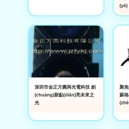
(yè)
深圳市金正方圓與光電科技 創
聚焦
(chuàng)新點(diǎn)亮未來之
蘇格
光
(zh