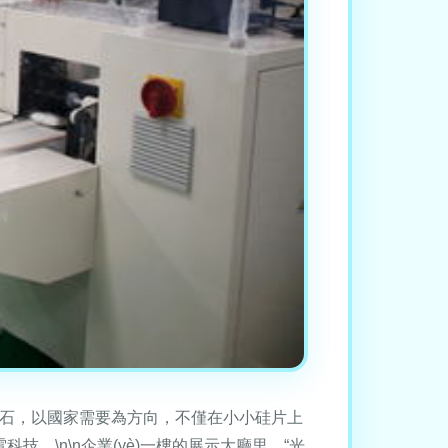
)任為基石，以國家需要為方向，不僅在小小硅片上
技。\n\n企業(yè)一樓的展示大廳里，“光