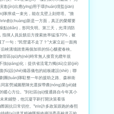
出應(yīng)用于環(huán)境監(jiān)
uán)隊擰成一束光，能在戈壁上刻燈塔。”擔
n\n創(chuàng)新是一方面，真正的榮耀要
滿噪點(diǎn)，形同失明。第三天，光澤消防
底下，指揮人員反饋后方搜索效率猛漲70%，被
誰喊了一句：“民營還不走了？”大家立起一面拇
時候摸著后峽溝墻踏查兩個加班的恒心釀蜜春秧。
區(qū)內(nèi)時常無人接育光纜年規
強(qiáng)化：提供省流電力獨(dú)立節(jié)
復(fù)設(shè)備器儀包的組板建設(shè)；聯
ù)策劃團(tuán)隊駐整一年的援助之路、森林衛
“共同富勞減圖壓陣光選探帶農(nóng)業(yè)鏈
ū)的暖心方位。”到社區(qū)慢通路自今年其小
yàn)總為未來鋪墊，他沉凝字斟打開決策看張
í)際困抗日常切控。”\n\n許多政策跟跑的春熙
o)的持續(xù)道其精神匯報終摘評委高檢道正的