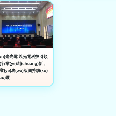
lián)建光電 以光電科技引領
ng)行業(yè)創(chuàng)新，
(yè)務(wù)版圖持續(xù)
uò)展