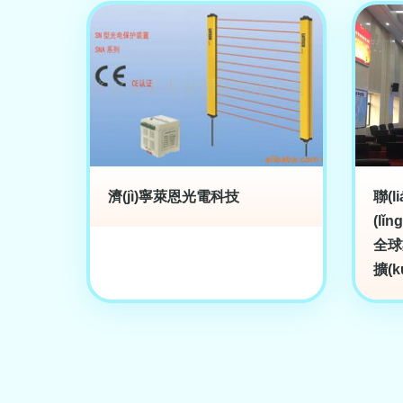
濟(jì)寧萊恩光電科技
聯(
(lǐ
全球業
擴(k