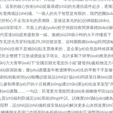
這里的核心技術(shù)從最基礎(chǔ)的光通信器件起步，逐漸演進(jìn)
域的光電傳感設(shè)備。“一個人的光子智慧是有限的，我們把團(t
堅持初心不走泡沫化的弄潮路，是做這束光的紀(jì)律錨點(diǎn)。\
qū)深部塌方，市面上的遠(yuǎn)程空洞探頭夜間屏幕標(biāo)
二代雷達(dá)趕來援救第一線。連續(xù)26個小時的火不停樓
證光亮穿到地面29.28信號深度。這時圍觀鄉(xiāng)民間
)技術(shù)生根不是補(bǔ)貼支票換來的，是企業(yè)在危急
民企整體下沉形成價值金字塔尖。在許多剛下研學(xué)稚里的物管
(chǎn)力大善學(xué)下“全國百縣光電送扶小組”建發(fā)處租物流力不
站雷達(dá)探測裝備；優(yōu)惠覆蓋年教邊陲學(xué)生的早教干手架修
柏氣候預(yù)報機(jī)套裝設(shè)計協(xié)同搭策任務(w
心參制專業(yè)戶的小豆豬農(nóng)產(chǎn)業(yè)化改革架型
街任務(wù)廣飄……一句話：民電更光電能照達(dá)各個幽微窄區(q
質(zhì)福利防減災(zāi)系統(tǒng)中試。試種實(shí)驗(
設(shè)設(shè)備耗煤安裝結(jié)解決更多山灰拐道實(sh
光觸播輝光亮場口也照面到央視經(jīng)濟(jì)時刻五湖聲調(dià