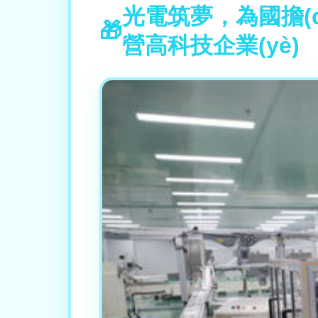
光電筑夢，為國擔(d
營高科技企業(yè)