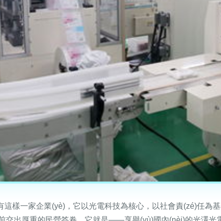
的浪潮中，有這樣一家企業(yè)，它以光電科技為核心，以社會責(zé
厚重的民營答卷。它就是——享譽(yù)國內(nèi)的光澤光電科