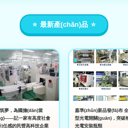
最新產(chǎn)品
筑夢，為國擔(dān)當
嘉準(zhǔn)新品發(fā)布 
āng)——記一家有高度社會
型光電開關(guān)，突破
zé)任感的民營高科技企業
光電安裝瓶頸