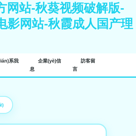
方网站-秋葵视频破解版-
子网电影网站-秋霞成人国产理
lián)系我
企業(yè)信
訪客留
息
言
è)