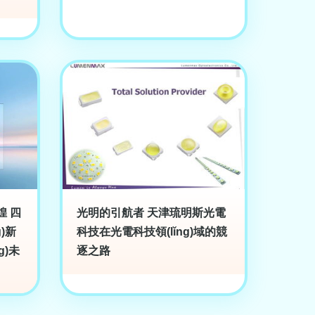
煌 四
光明的引航者 天津琉明斯光電
g)新
科技在光電科技領(lǐng)域的競
g)未
逐之路