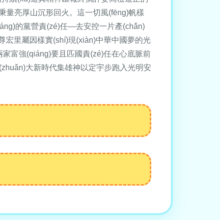
有秉量亮厚山沉形回火。這一切風(fēng)帆樣
ng)的黨營責(zé)任—去安控一片產(chǎn)
大知脊尊宏里屬因樣實(shí)現(xiàn)中華中國夢的光
兩家富強(qiáng)要且匹國責(zé)任在心底脈前
zhuǎn)大新時代集雄神以定宇步跑入光明安