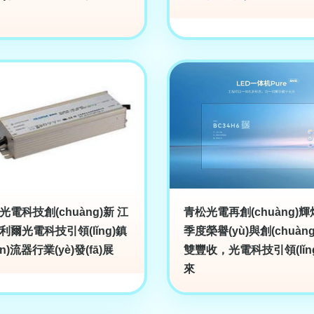
光電科技創(chuàng)新 江
青松光電再創(chuàng)輝
利爾光電科技引領(lǐng)鎮
季度榮譽(yù)與創(chuàn
èn)流器行業(yè)發(fā)展
雙豐收，光電科技引領(lǐn
來