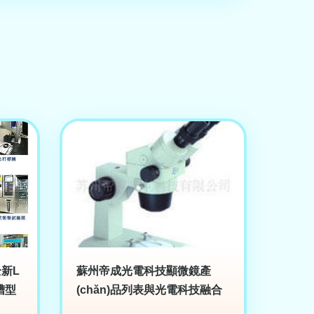
全新L
蘇州帝成光電科技顯微鏡產
槽型
(chǎn)品列表與光電科技融合